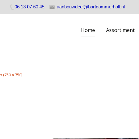
06 13 07 60 45
aanbouwdeel@bartdommerholt.nl
Skip
Home
Assortiment
to
content
n (750 × 750)