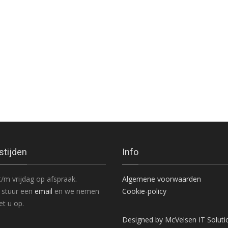
stijden
Info
/m vrijdag op afspraak.
Algemene voorwaarden
 stuur een
email
en we nemen
Cookie-policy
t u op.
Designed by McVelsen IT Soluti