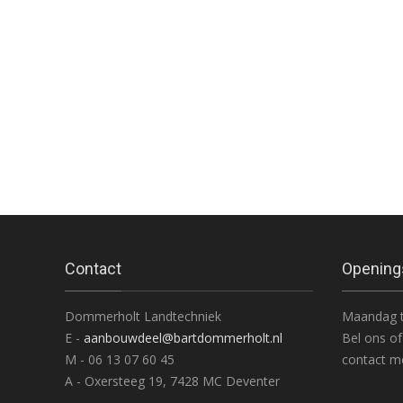
Contact
Opening
Dommerholt Landtechniek
Maandag t
E -
aanbouwdeel@bartdommerholt.nl
Bel ons of
M - 06 13 07 60 45
contact me
A - Oxersteeg 19, 7428 MC Deventer