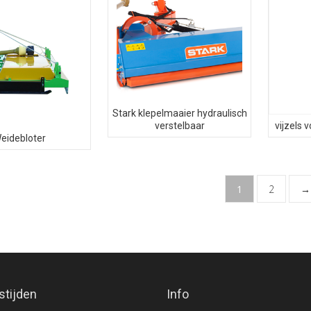
Stark klepelmaaier hydraulisch
verstelbaar
vijzels
eidebloter
1
2
→
stijden
Info