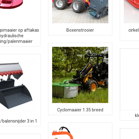
gsmaaier op aftakas
Boxenstrooier
cirke
hydraulische
ving/palenmaaier
Cyclomaaier 1.35 breed
k
/balensnijder 3 in 1