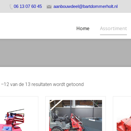
06 13 07 60 45
aanbouwdeel@bartdommerholt.nl
Skip
Home
Assortiment
to
content
1–12 van de 13 resultaten wordt getoond