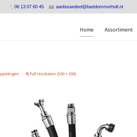
06 13 07 60 45
aanbouwdeel@bartdommerholt.nl
Skip
Home
Assortiment
to
content
oppelingen
Full resolution (500 × 300)