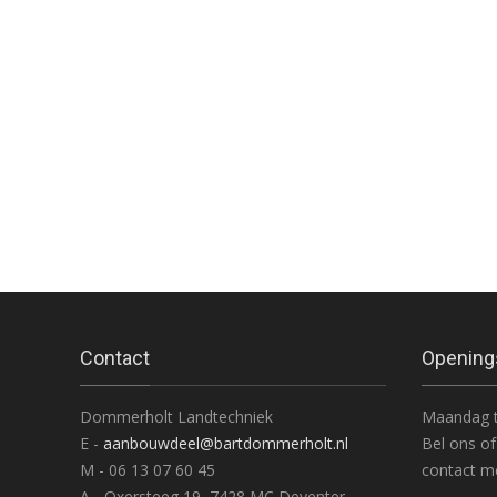
Contact
Opening
Dommerholt Landtechniek
Maandag t
E -
aanbouwdeel@bartdommerholt.nl
Bel ons of
M - 06 13 07 60 45
contact me
A - Oxersteeg 19, 7428 MC Deventer