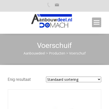
Voerschuif
Aanbouwdeel
>
Producten
>
Voerschuif
Enig resultaat