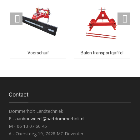
Voerschuif
Balen transportgaffel
Contact
Dommerholt Landtechniek
E -
aanbouwdeel@bartdommerholt.nl
M - 06 13 07 60 45
A - Oxersteeg 19, 7428 MC Deventer