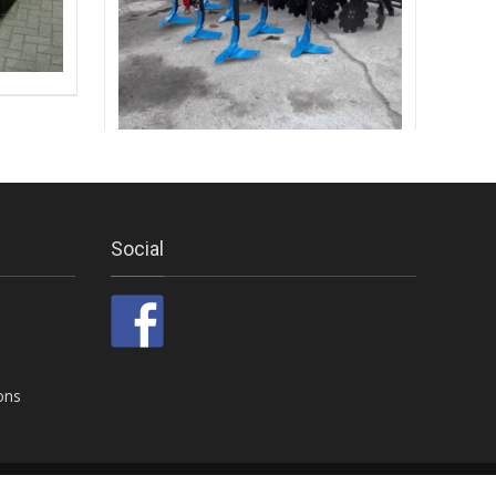
vleugelschaar 3m en schijveneg 3.0m
Social
ons