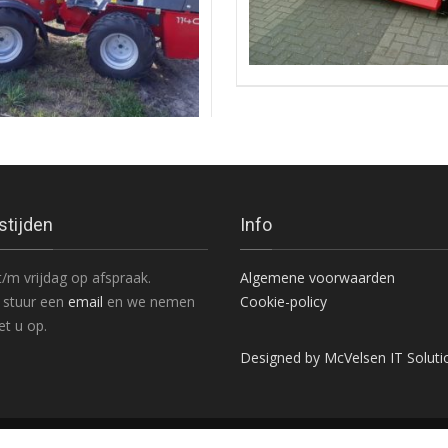
n jong gebruikt, demo of nieuw
stijden
Info
/m vrijdag op afspraak.
Algemene voorwaarden
 stuur een
email
en we nemen
Cookie-policy
t u op.
Designed by McVelsen IT Soluti