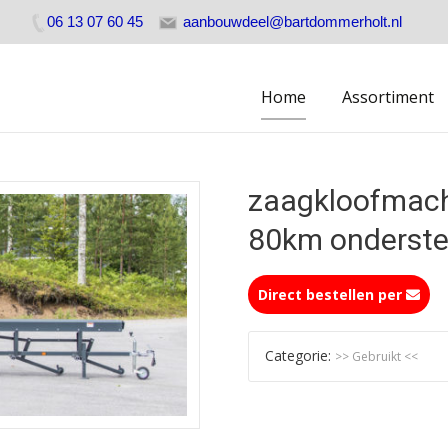
06 13 07 60 45
aanbouwdeel@bartdommerholt.nl
Skip
Home
Assortiment
to
content
zaagkloofmach
80km onderste
Direct bestellen per
Categorie:
>> Gebruikt <<