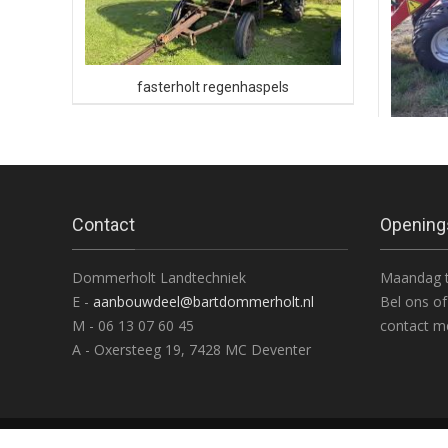
fasterholt regenhaspels
Weideman
Contact
Opening
Dommerholt Landtechniek
Maandag t
E -
aanbouwdeel@bartdommerholt.nl
Bel ons of
M - 06 13 07 60 45
contact me
A - Oxersteeg 19, 7428 MC Deventer