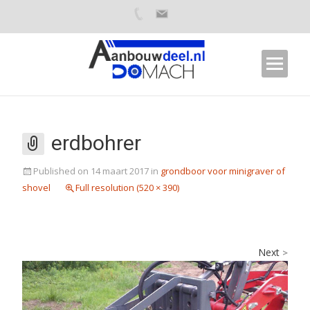
erdbohrer
Published on
14 maart 2017
in
grondboor voor minigraver of
shovel
Full resolution (520 × 390)
Next
>